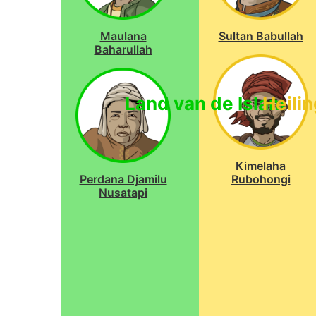
Maulana
Sultan Babullah
Baharullah
Land van de Islam
Heili
Kimelaha
Perdana Djamilu
Rubohongi
Nusatapi