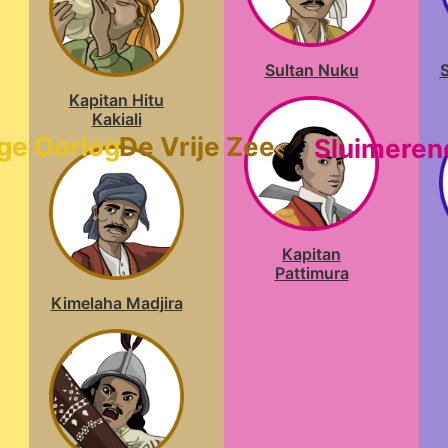
Sultan Nuku
Kapitan Hitu
Kakiali
nge Oorlog
De Vrije Zee
Sluimeren
Kapitan
Pattimura
Kimelaha Madjira