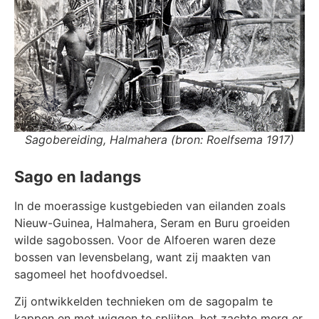
Sagobereiding, Halmahera (bron: Roelfsema 1917)
Sago en ladangs
In de moerassige kustgebieden van eilanden zoals
Nieuw-Guinea, Halmahera, Seram en Buru groeiden
wilde sagobossen. Voor de Alfoeren waren deze
bossen van levensbelang, want zij maakten van
sagomeel het hoofdvoedsel.
Zij ontwikkelden technieken om de sagopalm te
kappen en met wiggen te splijten, het zachte merg er