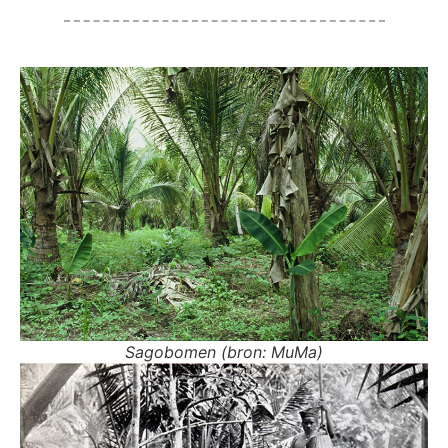
Sagobomen (bron: MuMa)